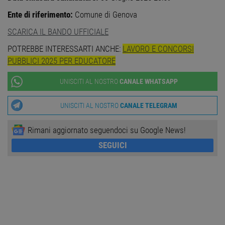
Ente di riferimento:
Comune di Genova
TARGETING
SCARICA IL BANDO UFFICIALE
FUNZIONALITÀ
POTREBBE INTERESSARTI ANCHE:
LAVORO E CONCORSI
PUBBLICI 2025 PER EDUCATORE
NON CLASSIFICATI
UNISCITI AL NOSTRO
CANALE WHATSAPP
UNISCITI AL NOSTRO
CANALE TELEGRAM
Strettamente necessari
Performance
Targeting
Funzionalità
Rimani aggiornato seguendoci su Google News!
Non classificati
SEGUICI
I cookie strettamente necessari consentono le
funzionalità principali del sito web come
l'accesso dell'utente e la gestione dell'account. Il
sito web non può essere utilizzato correttamente
senza i cookie strettamente necessari.
Nome
Provider
/
Dominio
Scadenza
Descr
PHPSESSID
Sessione
Cooki
PHP.net