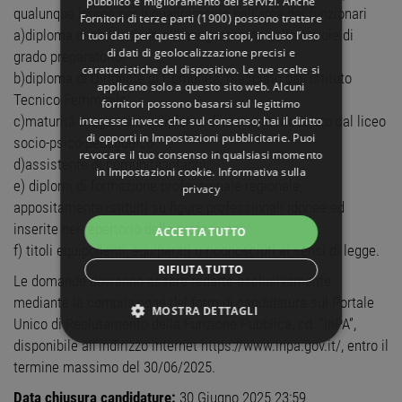
pubblico e miglioramento dei servizi. Anche
qualunque laurea per inquadramento nell’area dei funzionari
Fornitori di terze parti (1900)
possono trattare
a)diploma di abilitazione all’insegnamento nelle scuole di
i tuoi dati per questi e altri scopi, incluso l’uso
di dati di geolocalizzazione precisi e
grado preparatorio;
caratteristiche del dispositivo. Le tue scelte si
b)diploma di Dirigente di Comunità, rilasciato dall’istituto
applicano solo a questo sito web. Alcuni
Tecnico Femminile;
fornitori possono basarsi sul legittimo
c)maturità magistrale o diploma di maturità rilasciato dal liceo
interesse invece che sul consenso; hai il diritto
di opporti in
Impostazioni pubblicitarie
. Puoi
socio-psico-pedagogico
revocare il tuo consenso in qualsiasi momento
d)assistente di comunità infantili;
in
Impostazioni cookie
.
Informativa sulla
e) diplomi di formazione professionale regionale,
privacy
appositamente istituiti su figure professionali idonee ed
inserite nel repertorio delle professioni;
ACCETTA TUTTO
f) titoli equipollenti, equiparati o riconosciuti ai sensi di legge.
RIFIUTA TUTTO
Le domande dovranno essere redatte esclusivamente
mediante la compilazione del form di candidatura sul Portale
MOSTRA DETTAGLI
Unico di Reclutamento della Funzione Pubblica, cd. “InPA”,
disponibile all’indirizzo internet https://www.inpa.gov.it/, entro il
STRETTAMENTE NECESSARI
termine massimo del 30/06/2025.
PERFORMANCE
Data chiusura candidature:
30 Giugno 2025 23:59