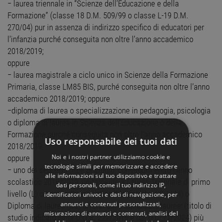
− laurea triennale in “Scienze dell’Educazione e della
Formazione” (classe 18 D.M. 509/99 o classe L-19 D.M.
270/04) pur in assenza di indirizzo specifico di educatori per
l’infanzia purché conseguita non oltre l’anno accademico
2018/2019;
oppure
− laurea magistrale a ciclo unico in Scienze della Formazione
Primaria, classe LM85 BIS, purché conseguita non oltre l’anno
accademico 2018/2019; oppure
−diploma di laurea o specializzazione in pedagogia, psicologia
o diploma di laurea in Scienze dell’Educazione o della
Formazione purché conseguita non oltre l’anno accademico
Uso responsabile dei tuoi dati
2018/2019;
Noi e i nostri partner utilizziamo cookie e
oppure
tecnologie simili per memorizzare e accedere
− uno dei seguenti titoli di studio, conseguiti entro l’anno
alle informazioni sul tuo dispositivo e trattare
scolastico 2018/2019, unitamente a Laurea Triennale di primo
dati personali, come il tuo indirizzo IP,
livello (L) o Laurea Specialistica/Magistrale (LS / LM) o
identificatori univoci e dati di navigazione, per
annunci e contenuti personalizzati,
Diploma di laurea (DL) diversi dalle suindicate lauree: (titolo di
misurazione di annunci e contenuti, analisi del
studio indicato nella D.G.R. 222/2015 e dal D.L. 71/2024) più