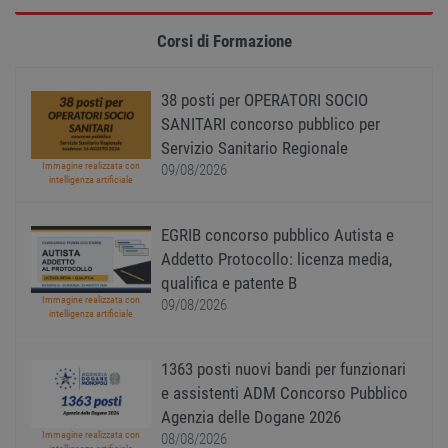
utiliz
serviz
Cooki
Corsi di Formazione
Script
ricord
prefer
Google Privacy Policy
conse
38 posti per OPERATORI SOCIO
cooki
visitat
SANITARI concorso pubblico per
neces
Servizio Sanitario Regionale
il ban
cookie
Immagine realizzata con
09/08/2026
Cooki
intelligenza artificiale
Scrip
funzi
corre
EGRIB concorso pubblico Autista e
receive-cookie-
.adnxs.com
1 anno 1
Quest
Addetto Protocollo: licenza media,
deprecation
mese
viene
utiliz
qualifica e patente B
segnal
Immagine realizzata con
09/08/2026
titola
intelligenza artificiale
sito w
depre
dei c
ricevu
1363 posti nuovi bandi per funzionari
sistem
garan
e assistenti ADM Concorso Pubblico
confo
Agenzia delle Dogane 2026
l'adat
agli s
Immagine realizzata con
08/08/2026
web i