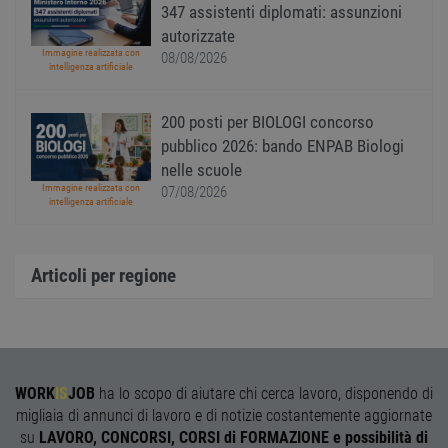
Cooki
347 assistenti diplomati: assunzioni
Script
ricord
autorizzate
prefer
Immagine realizzata con
08/08/2026
Google Privacy Policy
conse
intelligenza artificiale
cooki
visitat
neces
il ban
200 posti per BIOLOGI concorso
cookie
Cooki
pubblico 2026: bando ENPAB Biologi
Scrip
nelle scuole
funzi
corre
Immagine realizzata con
07/08/2026
intelligenza artificiale
receive-cookie-
.adnxs.com
1 anno 1
Quest
deprecation
mese
viene
utiliz
segnal
titola
Articoli per regione
sito w
depre
dei c
ricevu
sistem
garan
confo
l'adat
WORK
IS
JOB
ha lo scopo di aiutare chi cerca lavoro, disponendo di
agli s
web i
migliaia di annunci di lavoro e di notizie costantemente aggiornate
evolu
su
LAVORO, CONCORSI, CORSI di FORMAZIONE e possibilità di
alla n