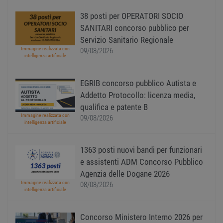
basate
lingu
PHP. S
38 posti per OPERATORI SOCIO
di un
SANITARI concorso pubblico per
identi
gener
Servizio Sanitario Regionale
utiliz
Immagine realizzata con
mante
09/08/2026
intelligenza artificiale
variabi
sessi
utente
Norm
EGRIB concorso pubblico Autista e
è un 
gener
Addetto Protocollo: licenza media,
modo 
il mod
qualifica e patente B
viene
Immagine realizzata con
09/08/2026
utiliz
intelligenza artificiale
esser
specif
sito, 
buon 
1363 posti nuovi bandi per funzionari
è man
e assistenti ADM Concorso Pubblico
uno st
acces
Agenzia delle Dogane 2026
utente
pagin
Immagine realizzata con
08/08/2026
intelligenza artificiale
CookieScriptConsent
1 anno
Quest
CookieScript
viene
www.workisjob.com
utiliz
Concorso Ministero Interno 2026 per
serviz