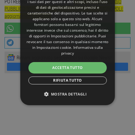
POTREBBE INTERESSARTI ANCHE:
2400 POSTI CONCORSO
i tuoi dati per questi e altri scopi, incluso l’uso
di dati di geolocalizzazione precisi e
PUBBLICO 2025 AGENZIA DELLE DOGANE E DEI MONOPOLI:
caratteristiche del dispositivo. Le tue scelte si
aggiornamenti e notizie
applicano solo a questo sito web. Alcuni
fornitori possono basarsi sul legittimo
UNISCITI AL NOSTRO
CANALE WHATSAPP
interesse invece che sul consenso; hai il diritto
di opporti in
Impostazioni pubblicitarie
. Puoi
revocare il tuo consenso in qualsiasi momento
UNISCITI AL NOSTRO
CANALE TELEGRAM
in
Impostazioni cookie
.
Informativa sulla
privacy
Rimani aggiornato seguendoci su Google News!
SEGUICI
ACCETTA TUTTO
RIFIUTA TUTTO
MOSTRA DETTAGLI
STRETTAMENTE NECESSARI
PERFORMANCE