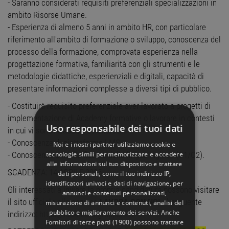
- Saranno considerati requisiti preferenziali specializzazioni in
ambito Risorse Umane.
- Esperienza di almeno 5 anni in ambito HR, con particolare
riferimento all'ambito di formazione o sviluppo, conoscenza del
processo della formazione, comprovata esperienza nella
progettazione formativa, familiarità con gli strumenti e le
metodologie didattiche, esperienziali e digitali, capacità di
presentare informazioni complesse a diversi tipi di pubblico.
- Costituirà requisito preferenziale aver lavorato a progetti di
implementazione di Academy formative o lavorare in contesti
Uso responsabile dei tuoi dati
in cui vi sono Academy strutturate.
- Conoscenza di piattaforme LMS.
Noi e i nostri partner utilizziamo cookie e
tecnologie simili per memorizzare e accedere
- Conoscenza a livello fluente della lingua inglese (C1/C2).
alle informazioni sul tuo dispositivo e trattare
SCADENZA: 14 APRILE 2025
dati personali, come il tuo indirizzo IP,
identificatori univoci e dati di navigazione, per
Gli interessati a inviare la propria candidatura possono visitare
annunci e contenuti personalizzati,
il sito ufficiale alla sezione
LAVORA CON NOI
al seguente
misurazione di annunci e contenuti, analisi del
pubblico e miglioramento dei servizi. Anche
indirizzo:
https://fscareers.gruppofs.it
Fornitori di terze parti (1900)
possono trattare