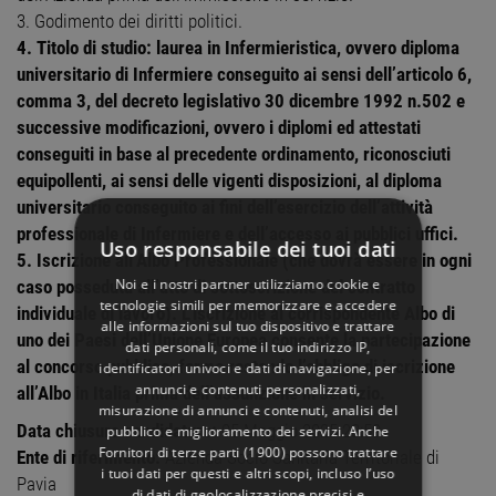
3. Godimento dei diritti politici.
4. Titolo di studio: laurea in Infermieristica, ovvero diploma
universitario di Infermiere conseguito ai sensi dell’articolo 6,
comma 3, del decreto legislativo 30 dicembre 1992 n.502 e
successive modificazioni, ovvero i diplomi ed attestati
conseguiti in base al precedente ordinamento, riconosciuti
equipollenti, ai sensi delle vigenti disposizioni, al diploma
universitario conseguito ai fini dell’esercizio dell’attività
professionale di Infermiere e dell’accesso ai pubblici uffici.
Uso responsabile dei tuoi dati
5. Iscrizione all’Albo Professionale (che dovrà essere in ogni
Noi e i nostri partner utilizziamo cookie e
caso posseduta all’atto di sottoscrizione del contratto
tecnologie simili per memorizzare e accedere
individuale di lavoro). L’iscrizione al corrispondente Albo di
alle informazioni sul tuo dispositivo e trattare
uno dei Paesi dell’Unione Europea consente la partecipazione
dati personali, come il tuo indirizzo IP,
al concorso pubblico, fermo restando l’obbligo di iscrizione
identificatori univoci e dati di navigazione, per
annunci e contenuti personalizzati,
all’Albo in Italia prima dell’assunzione in servizio.
misurazione di annunci e contenuti, analisi del
Data chiusura candidature:
05 Maggio 2025 23:59
pubblico e miglioramento dei servizi. Anche
Fornitori di terze parti (1900)
possono trattare
Ente di riferimento:
Azienda Socio Sanitaria Territoriale di
i tuoi dati per questi e altri scopi, incluso l’uso
Pavia
di dati di geolocalizzazione precisi e