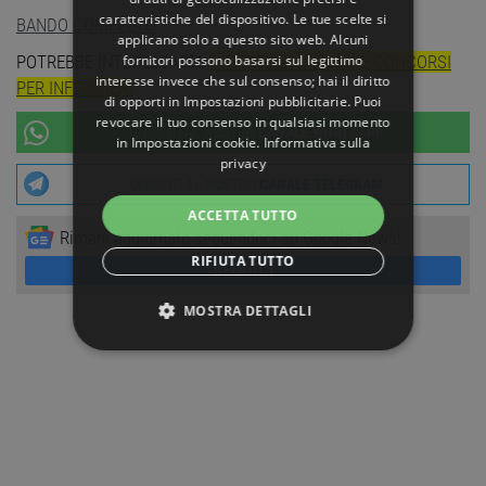
caratteristiche del dispositivo. Le tue scelte si
BANDO COMPLETO
applicano solo a questo sito web. Alcuni
fornitori possono basarsi sul legittimo
POTREBBE INTERESSARTI:
OFFERTE DI LAVORO E CONCORSI
interesse invece che sul consenso; hai il diritto
PER INFERMIERI
di opporti in
Impostazioni pubblicitarie
. Puoi
revocare il tuo consenso in qualsiasi momento
UNISCITI AL NOSTRO
CANALE WHATSAPP
in
Impostazioni cookie
.
Informativa sulla
privacy
UNISCITI AL NOSTRO
CANALE TELEGRAM
ACCETTA TUTTO
Rimani aggiornato seguendoci su Google News!
RIFIUTA TUTTO
SEGUICI
MOSTRA DETTAGLI
STRETTAMENTE NECESSARI
PERFORMANCE
TARGETING