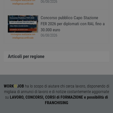
Immagine realizzata con
06/08/2026
ricord
intelligenza artificiale
prefer
Google Privacy Policy
conse
cooki
visitat
Concorso pubblico Capo Stazione
neces
il ban
FER 2026 per diplomati con RAL fino a
cookie
30.000 euro
Cooki
Scrip
Immagine realizzata con
06/08/2026
funzi
intelligenza artificiale
corre
receive-cookie-
.adnxs.com
1 anno 1
Quest
deprecation
mese
viene
utiliz
Articoli per regione
segnal
titola
sito w
depre
dei c
ricevu
sistem
garan
WORK
IS
JOB
ha lo scopo di aiutare chi cerca lavoro, disponendo di
confo
l'adat
migliaia di annunci di lavoro e di notizie costantemente aggiornate
agli s
su
LAVORO, CONCORSI, CORSI di FORMAZIONE e possibilità di
web i
evolu
FRANCHISING
alla n
sulla 