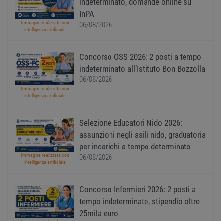
indeterminato, domande online su
PHP. S
di un
InPA
identi
gener
Immagine realizzata con
06/08/2026
utiliz
intelligenza artificiale
mante
variabi
sessi
Concorso OSS 2026: 2 posti a tempo
utente
Norm
indeterminato all’Istituto Bon Bozzolla
è un 
gener
06/08/2026
modo 
Immagine realizzata con
il mod
intelligenza artificiale
viene
utiliz
esser
specif
Selezione Educatori Nido 2026:
sito, 
buon 
assunzioni negli asili nido, graduatoria
è man
per incarichi a tempo determinato
uno st
acces
Immagine realizzata con
06/08/2026
utente
intelligenza artificiale
pagin
CookieScriptConsent
1 anno
Quest
CookieScript
Concorso Infermieri 2026: 2 posti a
viene
www.workisjob.com
utiliz
tempo indeterminato, stipendio oltre
serviz
Cooki
25mila euro
Script