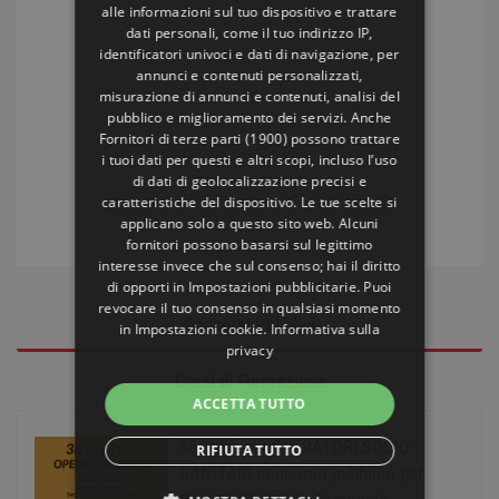
alle informazioni sul tuo dispositivo e trattare
dati personali, come il tuo indirizzo IP,
identificatori univoci e dati di navigazione, per
annunci e contenuti personalizzati,
misurazione di annunci e contenuti, analisi del
pubblico e miglioramento dei servizi. Anche
Fornitori di terze parti (1900)
possono trattare
i tuoi dati per questi e altri scopi, incluso l’uso
di dati di geolocalizzazione precisi e
caratteristiche del dispositivo. Le tue scelte si
applicano solo a questo sito web. Alcuni
fornitori possono basarsi sul legittimo
interesse invece che sul consenso; hai il diritto
di opporti in
Impostazioni pubblicitarie
. Puoi
revocare il tuo consenso in qualsiasi momento
Concorsi Pubblici
in
Impostazioni cookie
.
Informativa sulla
privacy
Corsi di Formazione
ACCETTA TUTTO
38 posti per OPERATORI SOCIO
RIFIUTA TUTTO
SANITARI concorso pubblico per