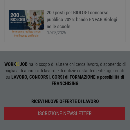
l'accesso dell'utente e la gestione dell'account. Il
sito web non può essere utilizzato correttamente
senza i cookie strettamente necessari.
200 posti per BIOLOGI concorso
pubblico 2026: bando ENPAB Biologi
Nome
Provider
/
Dominio
Scadenza
Descr
nelle scuole
PHPSESSID
Sessione
Cooki
PHP.net
Immagine realizzata con
07/08/2026
gener
www.workisjob.com
intelligenza artificiale
applic
basate
lingu
PHP. S
di un
identi
gener
WORK
IS
JOB
ha lo scopo di aiutare chi cerca lavoro, disponendo di
utiliz
mante
migliaia di annunci di lavoro e di notizie costantemente aggiornate
variabi
su
LAVORO, CONCORSI, CORSI di FORMAZIONE e possibilità di
sessi
utente
FRANCHISING
Norm
è un 
gener
modo 
RICEVI NUOVE OFFERTE DI LAVORO
il mod
viene
utiliz
ISCRIZIONE NEWSLETTER
esser
specif
sito, 
buon 
è man