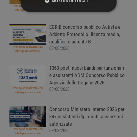
Servizio Sanitario Regionale
MOSTRA DETTAGLI
Immagine realizzata con
09/08/2026
intelligenza artificiale
STRETTAMENTE NECESSARI
EGRIB concorso pubblico Autista e
PERFORMANCE
Addetto Protocollo: licenza media,
qualifica e patente B
TARGETING
Immagine realizzata con
09/08/2026
intelligenza artificiale
FUNZIONALITÀ
1363 posti nuovi bandi per funzionari
NON CLASSIFICATI
e assistenti ADM Concorso Pubblico
Agenzia delle Dogane 2026
Immagine realizzata con
08/08/2026
intelligenza artificiale
Strettamente necessari
Performance
Concorso Ministero Interno 2026 per
Targeting
Funzionalità
347 assistenti diplomati: assunzioni
Non classificati
autorizzate
I cookie strettamente necessari consentono le
Immagine realizzata con
08/08/2026
intelligenza artificiale
funzionalità principali del sito web come